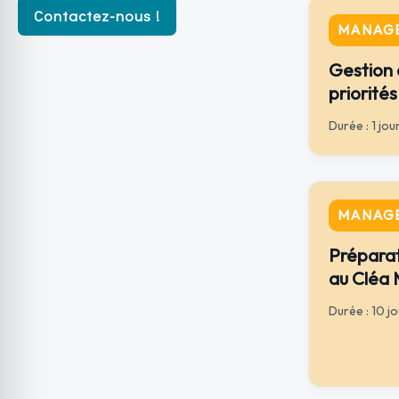
Contactez-nous !
MANAGE
Gestion 
priorités
Durée : 1 jou
MANAGE
Préparat
au Cléa
Durée : 10 j