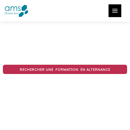
Aller
au
contenu
Formation en alternance
RECHERCHER UNE FORMATION EN ALTERNANCE