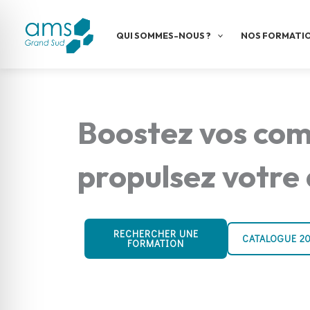
Aller
au
QUI SOMMES-NOUS ?
NOS FORMATI
contenu
Boostez vos co
propulsez votre 
RECHERCHER UNE
CATALOGUE 2
FORMATION