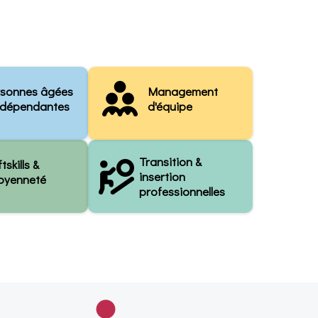
rsonnes âgées
Management
 dépendantes
d'équipe
Transition &
tskills &
insertion
toyenneté
professionnelles