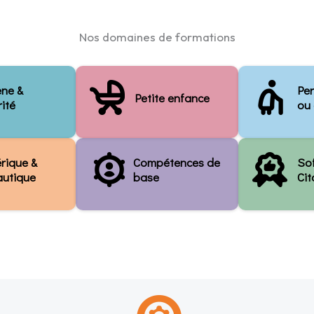
Nos domaines de formations
ène &
Pe
Petite enfance
ité
ou
rique &
Compétences de
Sof
autique
base
Ci