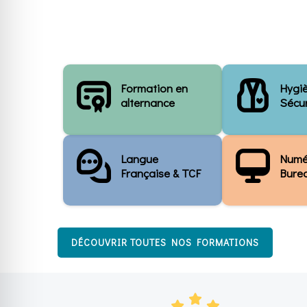
Formation en
Hygi
alternance
Sécur
Langue
Numé
Française & TCF
Bure
DÉCOUVRIR TOUTES NOS FORMATIONS