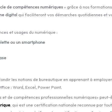
cle de compétences numériques
» grâce à nos formations
e digital
qui faciliteront vos démarches quotidiennes et v
sances et usages du numérique :
ablette ou un smartphone
base
ofondir les notions de bureautique en apprenant à employe
Office : Word, Excel, Power Point.
es et de compétences professionnelles numériques» peut-
érique
, qui est une certification nationale reconnue par tou