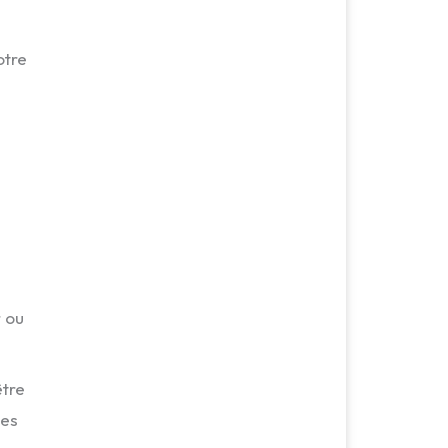
otre
r ou
être
tes