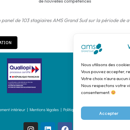
de nouvelles compétences
n panel de 103 stagiaires AMS Grand Sud sur la période de a
ATION
Nous utilisons des cookie
Vous pouvez accepter, re
Votre choix n’aura aucun i
Nous respectons votre vie
consentement.
ement intérieur
|
Mentions légales
|
Politique de Confidentialité
|
Politique 
Accepter
I
L
F
Y
T