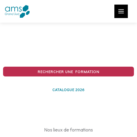
Aller
au
contenu
Bienvenue sur le formulaire de
pré-inscription au TCF
RECHERCHER UNE FORMATION
CATALOGUE 2026
Nos lieux de formations