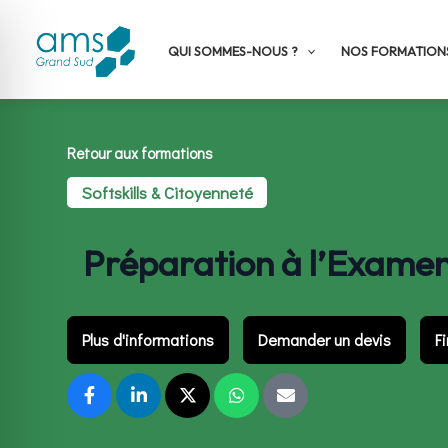
Aller
au
QUI SOMMES-NOUS ?
NOS FORMATION
contenu
Retour aux formations
Softskills & Citoyenneté
Préparation à l’Examen
Plus d'informations
Demander un devis
F