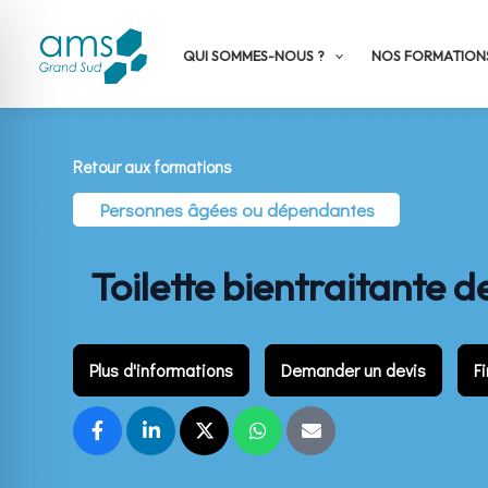
Aller
au
QUI SOMMES-NOUS ?
NOS FORMATION
contenu
Retour aux formations
Personnes âgées ou dépendantes
Toilette bientraitante 
Plus d'informations
Demander un devis
F