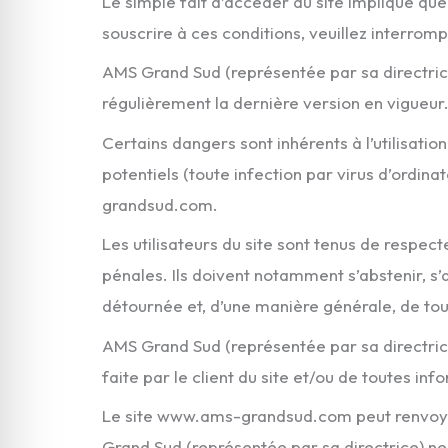
Le simple fait d’accéder au site implique qu
souscrire à ces conditions, veuillez interrom
AMS Grand Sud (représentée par sa directrice)
régulièrement la dernière version en vigueur
Certains dangers sont inhérents à l’utilisatio
potentiels (toute infection par virus d’ordin
grandsud.com.
Les utilisateurs du site sont tenus de respecte
pénales. Ils doivent notamment s’abstenir, s’
détournée et, d’une manière générale, de tout
AMS Grand Sud (représentée par sa directrice
faite par le client du site et/ou de toutes info
Le site www.ams-grandsud.com peut renvoyer l’
Grand Sud (représentée par sa directrice) ne 