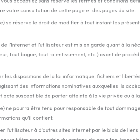
e vous acceptiez sans réserve les termes et conditions défi
pre votre consultation de cette page et des pages du site.
 se réserve le droit de modifier à tout instant les présente
.
n de l’Internet et l’utilisateur est mis en garde quant à la 
ateur, tout bogue, tout ralentissement, etc.) avant de proc
r les dispositions de la loi informatique, fichiers et liberté
agissant des informations nominatives auxquelles ils accèden
 acte susceptible de porter atteinte à la vie privée ou à l
) ne pourra être tenu pour responsable de tout dommage dire
rmations qu’il contient.
utilisateur à d’autres sites internet par le biais de lien
saurait être responsable du contenu de ces sites, lesquels 