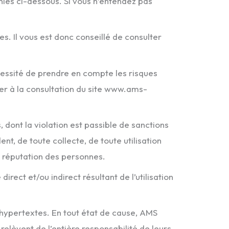
nies ci-dessous. Si vous n’entendez pas
s. Il vous est donc conseillé de consulter
nécessité de prendre en compte les risques
éder à la consultation du site www.ams-
s, dont la violation est passible de sanctions
t, de toute collecte, de toute utilisation
a réputation des personnes.
ct et/ou indirect résultant de l’utilisation
s hypertextes. En tout état de cause, AMS
relèvent de l’entière responsabilité de leurs